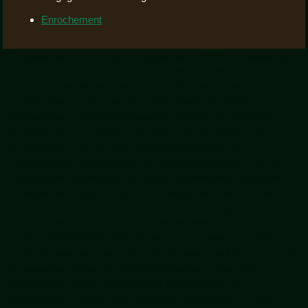
Enrochement
terrassement d’un terrain terrassement difficile terrassement
qui penche terrassement terrain rocheux terrassement
autour de moi terrassement sous-sol terrassement piscine
terrassement maison terrassement place de parking
terrassement de pelle terrassement semelle de fondation
terrassement de précision terrassement de plateforme
terrassement mur de clôture terrassement mur de
soutènement terrassement de masse terrassement de l’eau
terrassement glissement de terrain terrassement de fosse
terrassement cabane de jardin terrassement de chantier
terrassement de cour terrassement bassin de jardin
terrassement autour de piscine terrassement autour de
maison terrassement allée de garage terrassement allée de
jardin terrassement abri de jardin terrassement autour de moi
terrassement avec mini-pelle terrassement avec talus
terrassement avec vide sanitaire terrassement spa
terrassement maison avec sous-sol terrassement niveau