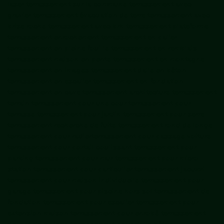
laser terrassement sur la commune terrassement avec
gravier terrassement évacuation de terre terrassement avec
brise roche terrassement avec brh terrassement plateforme
terrassement enrochement terrassement en palier
terrassement en pleine fouille terrassement en remblais
terrassement maison en pente terrassement en montagne
terrassement en images terrassement dalle en béton
terrassement en escalier terrassement en fondation
terrassement en cave terrassement architecture terrassement
terrain terrassement pour une cour terrassement pour
terrasse terrassement pour jardin terrassement pour serre
terrassement recherche de fuite terrassement rond de longe
terrassement pour radierterrassement pour passage voiture
terrassement pour portail coulissant terrassement pour
parking terrassement pour mur terrassement pour micro
station terrassement pour particulier terrassement jacuzzi
terrassement pour maison individuelle terrassement pour
garage terrassement pour piscine hors sol terrassement de
fondation terrassement pour escalier terrassement pour
extension maison terrassement pour enrobé terrassement