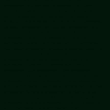
devant de maison terrassement pour dalle béton
terrassement pour caniveau terrassement pour chemin
d’accès terrassement pour coque piscine terrassement pour
carport terrassement pour canalisation terrassement pour
chalet en bois terrassement pour construction terrassement
de bassin terrassement pour bâtiment terrassement pour
assainissement terrassement nivellement terrain
terrassement maison prix terrassement généraux
terrassement extérieur terrassement vrd prix terrassement
viabilisation terrassement remblais terrassement bassin de
rétention terrassement chemin d’accès en pente
terrassement entreprise terrassement du particulier
terrassement Carcassonne terrassement Limoux
terrassement Aude terrassement Ariège terrassement
Castelnaudary terrassement Bram terrassement Montréal
terrassement Fanjeaux terrassement Razès terrassement
Mirepoix terrassement Haute Vallée terrassement Cabardès
terrassement Minervois terrassement Belvèze du Razès
terrassement montagne noire terrassement Lauragais
terrassement Quelcorb terrassement limouxin terrassement
village terrassement ville terrassement commune